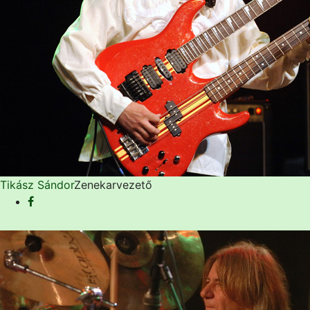
Tikász Sándor
Zenekarvezető