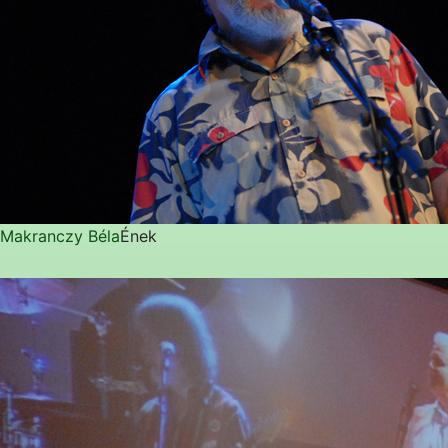
Makranczy Béla
Ének