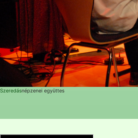
Szeredás
népzenei együttes