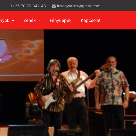
+36 70 70 342 43
luxegyuttes@gmail.com
ányok
Zenék
Fényképek
Kapcsolat