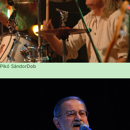
Pikó Sándor
Dob